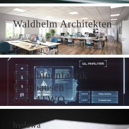
Waldhelm Architekten
ARCHITEKTUR, INTERIOR
Maschinenfabrik
Reinhausen –
ONE4TWO
VIDEO
hydewa