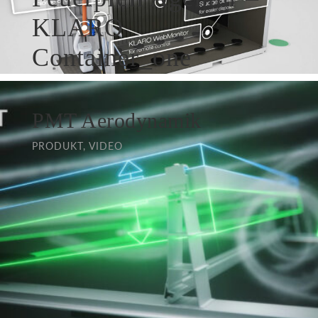
KLARO
Container_one
PRODUKT, VIDEO
PMT Aerodynamik
PRODUKT, VIDEO