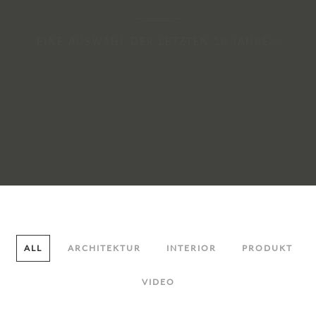
EINE AUSWAHL DER LETZTEN 10 JAHRE...
ALL
ARCHITEKTUR
INTERIOR
PRODUKT
VIDEO